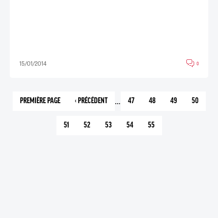
15/01/2014
0
…
PREMIÈRE PAGE
‹ PRÉCÉDENT
47
48
49
50
1
PAGE
PAGE
PAGE
PAGE
PAGE
PRÉCÉDENTE
51
52
53
54
55
PAGE
PAGE
PAGE
PAGE
PAGE
COURANTE