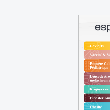
Covid 19
Vaccin’ & 
Enquête Cal
Pédiatrique
Leucodystro
métachroma
Risques card
E-poster Amy
Obésité ​