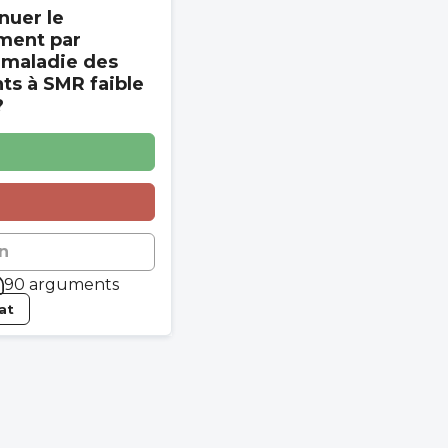
nuer le
ment par
 maladie des
s à SMR faible
?
n
90 arguments
tat