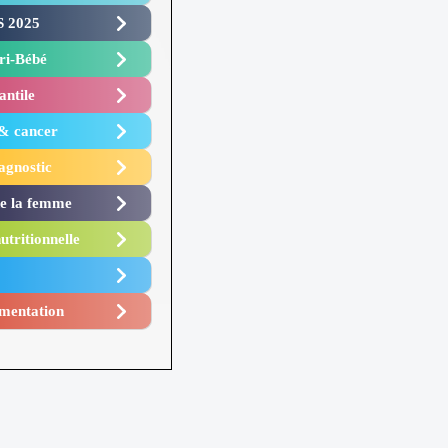
 2025 ​
i-Bébé ​
antile
 & cancer
agnostic
de la femme
utritionnelle
mentation​