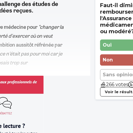
challenge des études de
Faut-il dimi
idées reçues.
rembourse
l'Assurance
médicament
aire médecine pour
"changer la
ou modéré
erté d'exercer où on veut
mbition aussitôt réfrénée par
Oui
 ce n'était pas pour moi car je
Non
sais trop sur
Sans opinio
266 votes
Voir le résul