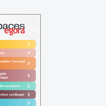
Vous
endrier Vaccinal
phie
tique
iovasculaires
lose cardiaque ​