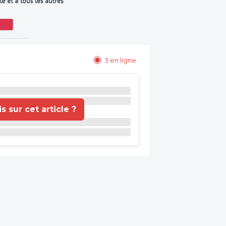
3 en ligne
 sur cet article ?