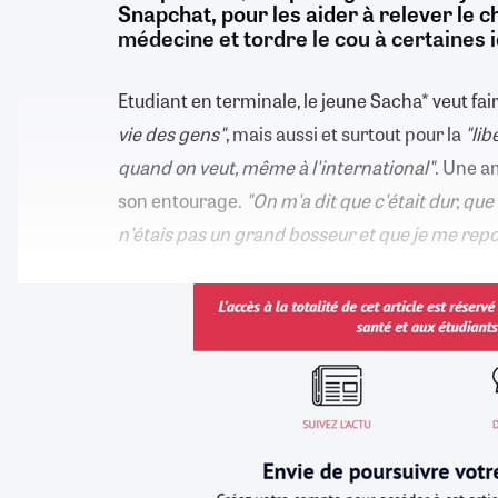
Snapchat, pour les aider à relever le 
médecine et tordre le cou à certaines 
Etudiant en terminale, le jeune Sacha* veut f
vie des gens"
, mais aussi et surtout pour la
"lib
quand on veut, même à l'international"
. Une a
son entourage.
"On m'a dit que c'était dur, que
n'étais pas un grand bosseur et que je me repo