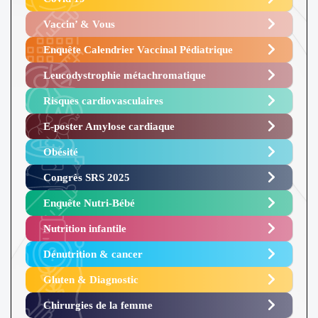
Vaccin’ & Vous
Enquête Calendrier Vaccinal Pédiatrique
Leucodystrophie métachromatique
Risques cardiovasculaires
E-poster Amylose cardiaque ​
Obésité ​
Congrès SRS 2025 ​
Enquête Nutri-Bébé ​
Nutrition infantile
Dénutrition & cancer
Gluten & Diagnostic
Chirurgies de la femme