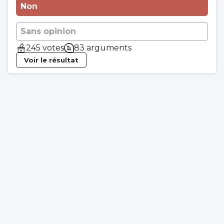
Non
Sans opinion
245 votes
83 arguments
Voir le résultat