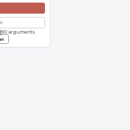
n
90 arguments
tat