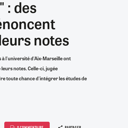
 : des
26/07/2026
19/07/2026
0
0
24/07/2026
07/08/2026
07/08/2026
06/08/2026
30/06/2026
07/08/2026
06/08/2026
04/08/2026
0
3
0
8
0
2
0
0
dénoncent
leurs notes
à l'université d'Aix-Marseille ont
leurs notes. Celle-ci, jugée
dre toute chance d'intégrer les études de
Copier le l
0 COMMENTAIRE
PARTAGER