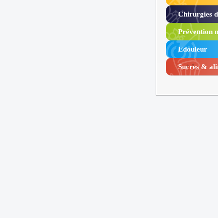
Chirurgies 
Prévention n
Edouleur​
Sucres & ali