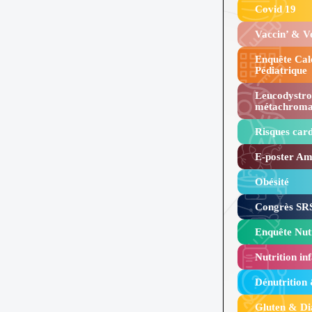
Covid 19
Vaccin’ & 
Enquête Cal
Pédiatrique
Leucodystro
métachroma
Risques card
E-poster Amy
Obésité ​
Congrès SRS
Enquête Nutr
Nutrition inf
Dénutrition
Gluten & Di