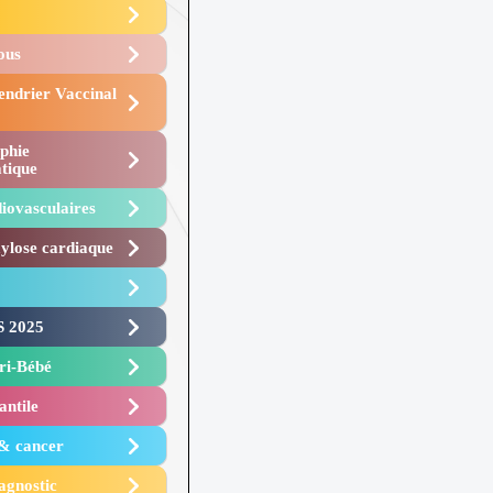
Vous
endrier Vaccinal
phie
tique
iovasculaires
lose cardiaque ​
 2025 ​
i-Bébé ​
antile
 & cancer
agnostic