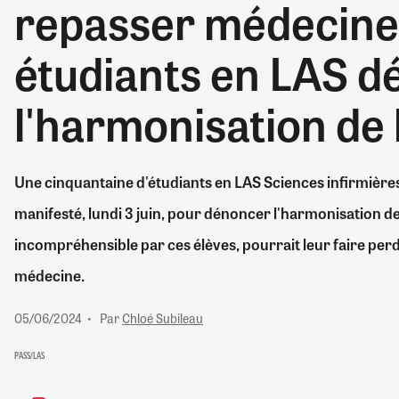
repasser médecine"
RETRAITE
RÉMUNÉRATION
04/08/2026
0
étudiants en LAS 
SANTÉ NUMÉRIQUE
SOCIÉTÉ
l'harmonisation de 
VIE CONVENTIONNELLE
TOUT VOIR
Une cinquantaine d'étudiants en LAS Sciences infirmières 
manifesté, lundi 3 juin, pour dénoncer l'harmonisation de 
incompréhensible par ces élèves, pourrait leur faire per
médecine.
05/06/2024
Par
Chloé Subileau
PASS/LAS