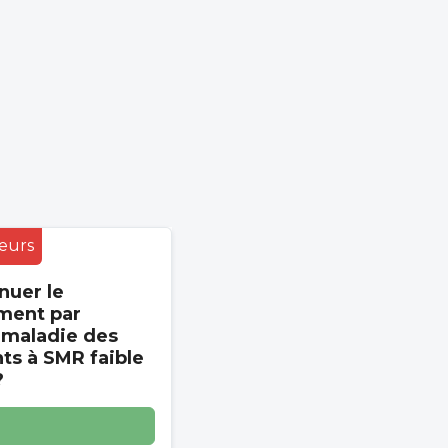
eurs
nuer le
ment par
 maladie des
s à SMR faible
?