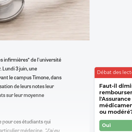
infirmières* de l'université
 Lundi 3 juin, une
Débat des lect
evant le campus Timone, dans
ation de leurs notes leur
Faut-il dimi
rembourse
oints sur leur moyenne
l'Assurance
médicament
ou modéré
e pour ces étudiants qui
Oui
particulier médecine.
"J'ai eu