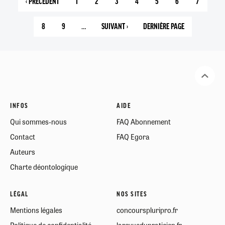
‹ PRÉCÉDENT
1
2
3
4
5
6
7
PAGE
PAGE
PAGE
PAGE
PAGE
PAGE
PAGE
PAGE
PRÉCÉDENTE
COURANTE
8
9
…
SUIVANT ›
DERNIÈRE PAGE
PAGE
PAGE
PAGE
11
SUIVANTE
INFOS
AIDE
Qui sommes-nous
FAQ Abonnement
Contact
FAQ Egora
Auteurs
Charte déontologique
LÉGAL
NOS SITES
Mentions légales
concourspluripro.fr