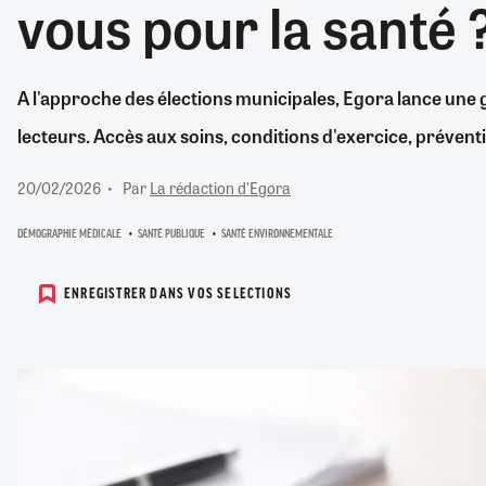
vous pour la santé 
RETRAITE
RÉMUNÉRATION
04/08/2026
0
SANTÉ NUMÉRIQUE
A l'approche des élections municipales, Egora lance une
SOCIÉTÉ
lecteurs. Accès aux soins, conditions d'exercice, préventi
VIE CONVENTIONNELLE
TOUT VOIR
20/02/2026
Par
La rédaction d'Egora
DÉMOGRAPHIE MÉDICALE
SANTÉ PUBLIQUE
SANTÉ ENVIRONNEMENTALE
ENREGISTRER DANS VOS SELECTIONS