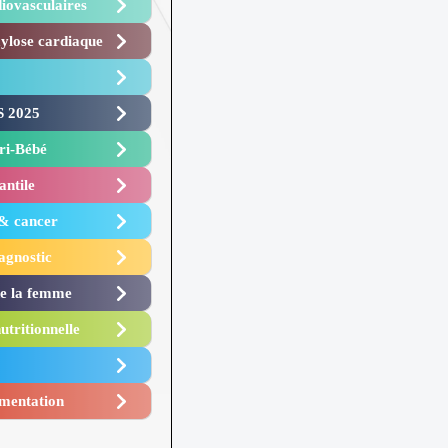
iovasculaires
lose cardiaque ​
 2025 ​
i-Bébé ​
antile
 & cancer
agnostic
de la femme
utritionnelle
mentation​