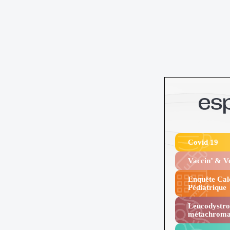
Covid 19
Vaccin’ & 
Enquête Cal
Pédiatrique
Leucodystro
métachroma