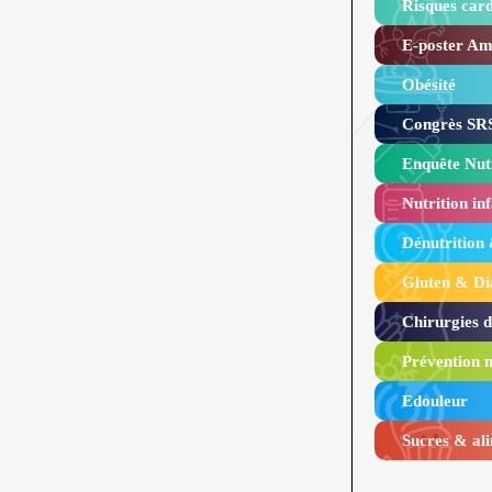
Risques card
E-poster Amy
Obésité ​
Congrès SRS
Enquête Nutr
Nutrition inf
Dénutrition
Gluten & Di
Chirurgies 
Prévention n
Edouleur​
Sucres & ali