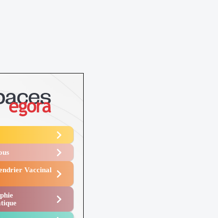
Vous
endrier Vaccinal
phie
tique