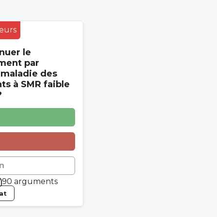
eurs
nuer le
ment par
 maladie des
s à SMR faible
?
n
90 arguments
tat