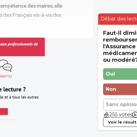
 compétence des maires, elle
 des Français vis-à-vis des
Débat des lect
Faut-il dimi
rembourse
l'Assurance
médicament
ou modéré
Oui
Non
Sans opinio
255 votes
Voir le résul