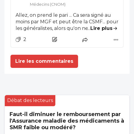
pas adhérent) explicant que ce papier a
Médecins (CNOM)
été rédigé par Cap Gemini. Tirez-en vos
Allez, on prend le pari ... Ca sera signé au
conclusions...
moins par MGF et peut être la CSMF... pour
les généralistes, alors qu'on ne sait même
...
Lire plus
pas quand les maigres majorations seront
2
mises en route . De plus bon appétit pour
vous farcir toutes les lettres clés et savoir à
qui ça s'adresse !!! ... Je dis "vous" car bien
Lire les commentaires
que toujours intéressé par ce qui se passe,
je ne suis plus concerné : je suis retraité et
bien content de l'être !!! Bon courage à
ceux qui continuent!
Débat des lecteurs
Faut-il diminuer le remboursement par
l'Assurance maladie des médicaments à
SMR faible ou modéré?