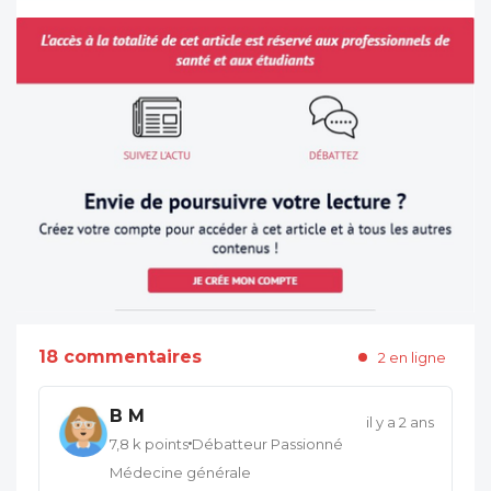
18 commentaires
2 en ligne
B M
il y a 2 ans
7,8 k points
Débatteur Passionné
Médecine générale