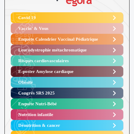
Covid 19
Vaccin’ & Vous
Enquête Calendrier Vaccinal Pédiatrique
Leucodystrophie métachromatique
Risques cardiovasculaires
E-poster Amylose cardiaque ​
Obésité ​
Congrès SRS 2025 ​
Enquête Nutri-Bébé ​
Nutrition infantile
Dénutrition & cancer