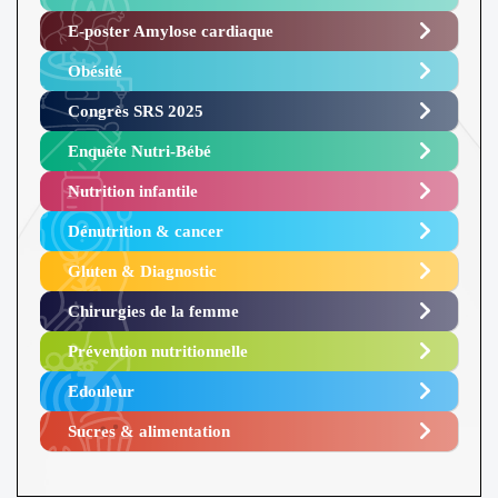
E-poster Amylose cardiaque ​
Obésité ​
Congrès SRS 2025 ​
Enquête Nutri-Bébé ​
Nutrition infantile
Dénutrition & cancer
Gluten & Diagnostic
Chirurgies de la femme
Prévention nutritionnelle
Edouleur​
Sucres & alimentation​