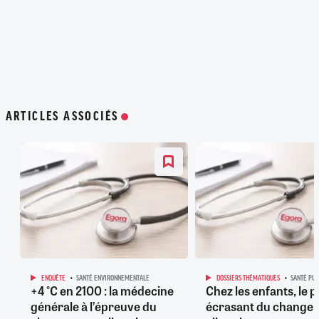
ARTICLES ASSOCIÉS
ENQUÊTE
SANTÉ ENVIRONNEMENTALE
DOSSIERS THÉMATIQUES
SANTÉ PUB
+4 °C en 2100 : la médecine
Chez les enfants, le p
générale à l’épreuve du
écrasant du change