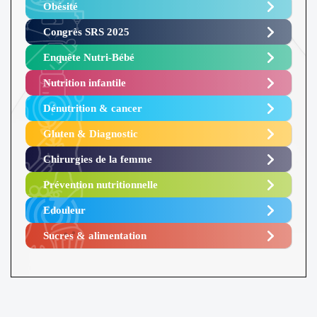
Obésité ​
Congrès SRS 2025 ​
Enquête Nutri-Bébé ​
Nutrition infantile
Dénutrition & cancer
Gluten & Diagnostic
Chirurgies de la femme
Prévention nutritionnelle
Edouleur​
Sucres & alimentation​