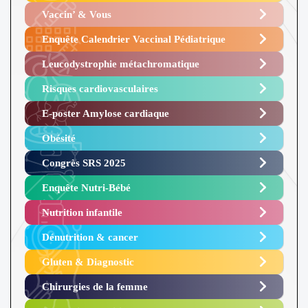
Vaccin’ & Vous
Enquête Calendrier Vaccinal Pédiatrique
Leucodystrophie métachromatique
Risques cardiovasculaires
E-poster Amylose cardiaque ​
Obésité ​
Congrès SRS 2025 ​
Enquête Nutri-Bébé ​
Nutrition infantile
Dénutrition & cancer
Gluten & Diagnostic
Chirurgies de la femme