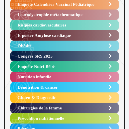
Enquête Calendrier Vaccinal Pédiatrique
Leucodystrophie métachromatique
Risques cardiovasculaires
E-poster Amylose cardiaque ​
Obésité ​
Congrès SRS 2025 ​
Enquête Nutri-Bébé ​
Nutrition infantile
Dénutrition & cancer
Gluten & Diagnostic
Chirurgies de la femme
Prévention nutritionnelle
Edouleur​