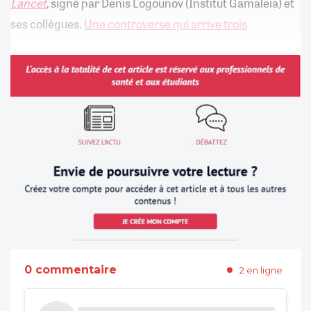
Lancet
, signé par Denis Logounov (Institut Gamaleïa) et
ses collègues.
Une controverse qui arrive trois
0 commentaire
2 en ligne