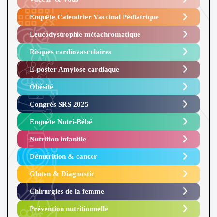
Enquête Calendrier Vaccinal Pédiatrique
Leucodystrophie métachromatique
Risques cardiovasculaires
E-poster Amylose cardiaque ​
Obésité ​
Congrès SRS 2025 ​
Enquête Nutri-Bébé ​
Nutrition infantile
Dénutrition & cancer
Gluten & Diagnostic
Chirurgies de la femme
Prévention nutritionnelle