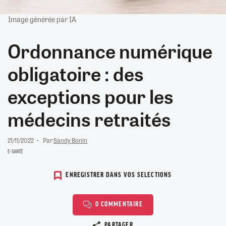
Image générée par IA
Ordonnance numérique
obligatoire : des
exceptions pour les
médecins retraités
21/11/2022
Par
Sandy Bonin
E-SANTÉ
ENREGISTRER DANS VOS SELECTIONS
0 COMMENTAIRE
Copier le lien
PARTAGER