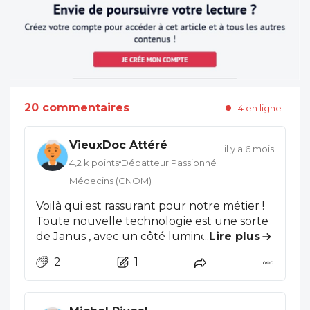
20 commentaires
4 en ligne
VieuxDoc Attéré
il y a 6 mois
4,2 k points
Débatteur Passionné
Médecins (CNOM)
Voilà qui est rassurant pour notre métier !
Toute nouvelle technologie est une sorte
de Janus , avec un côté lumineux et un
...
Lire plus
côté obscur , cela dépend de l'usage qui
2
1
en est fait. Ne jetons pas le bébé avec l'eau
du bain cependant. L'IA peut nous aider à
cerner devant des symptômes précis listés