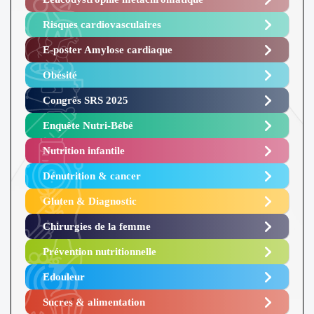
Risques cardiovasculaires
E-poster Amylose cardiaque ​
Obésité ​
Congrès SRS 2025 ​
Enquête Nutri-Bébé ​
Nutrition infantile
Dénutrition & cancer
Gluten & Diagnostic
Chirurgies de la femme
Prévention nutritionnelle
Edouleur​
Sucres & alimentation​