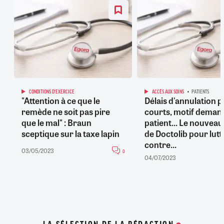
CONDITIONS D'EXERCICE
ACCÈS AUX SOINS
PATIENTS
"Attention à ce que le
Délais d'annulation p
remède ne soit pas pire
courts, motif deman
que le mal" : Braun
patient... Le nouveau
sceptique sur la taxe lapin
de Doctolib pour lutt
contre...
03/05/2023
0
04/07/2023