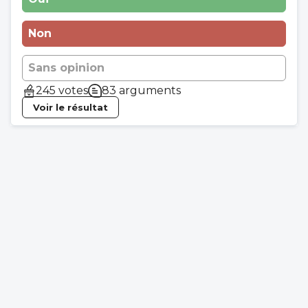
Non
Sans opinion
245 votes
83 arguments
Voir le résultat