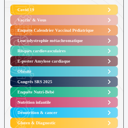
Covid 19
Vaccin’ & Vous
Enquête Calendrier Vaccinal Pédiatrique
Leucodystrophie métachromatique
Risques cardiovasculaires
E-poster Amylose cardiaque ​
Obésité ​
Congrès SRS 2025 ​
Enquête Nutri-Bébé ​
Nutrition infantile
Dénutrition & cancer
Gluten & Diagnostic