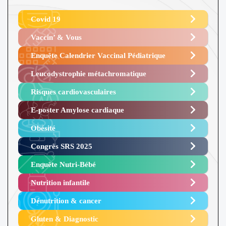
Covid 19
Vaccin’ & Vous
Enquête Calendrier Vaccinal Pédiatrique
Leucodystrophie métachromatique
Risques cardiovasculaires
E-poster Amylose cardiaque ​
Obésité ​
Congrès SRS 2025 ​
Enquête Nutri-Bébé ​
Nutrition infantile
Dénutrition & cancer
Gluten & Diagnostic