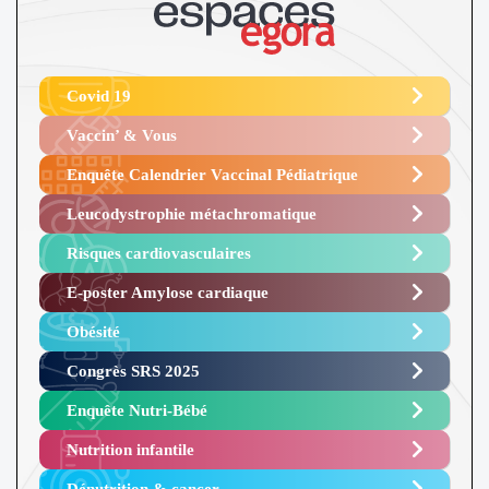
Covid 19
Vaccin’ & Vous
Enquête Calendrier Vaccinal Pédiatrique
Leucodystrophie métachromatique
Risques cardiovasculaires
E-poster Amylose cardiaque ​
Obésité ​
Congrès SRS 2025 ​
Enquête Nutri-Bébé ​
Nutrition infantile
Dénutrition & cancer