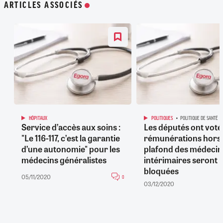
ARTICLES ASSOCIÉS
HÔPITAUX
POLITIQUES
POLITIQUE DE SANTÉ
Service d’accès aux soins :
Les députés ont voté :
"Le 116-117, c’est la garantie
rémunérations hors
d’une autonomie" pour les
plafond des médecin
médecins généralistes
intérimaires seront
bloquées
05/11/2020
0
03/12/2020