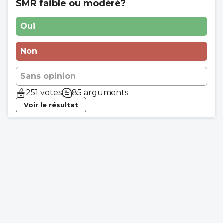
SMR faible ou modéré?
Oui
Non
Sans opinion
251 votes
85 arguments
Voir le résultat