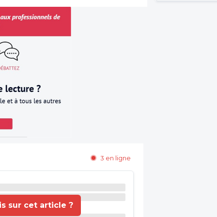
3 en ligne
 sur cet article ?