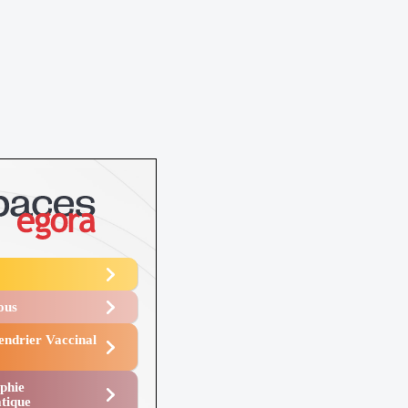
Vous
endrier Vaccinal
phie
tique