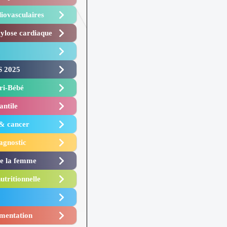
iovasculaires
lose cardiaque ​
 2025 ​
i-Bébé ​
antile
 & cancer
agnostic
de la femme
utritionnelle
mentation​