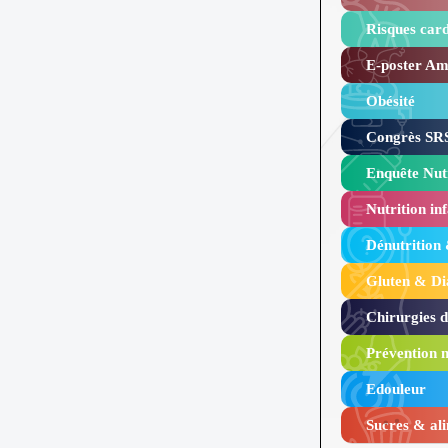
Risques card
E-poster Amy
Obésité ​
Congrès SRS
Enquête Nutr
Nutrition inf
Dénutrition
Gluten & Di
Chirurgies 
Prévention n
Edouleur​
Sucres & ali