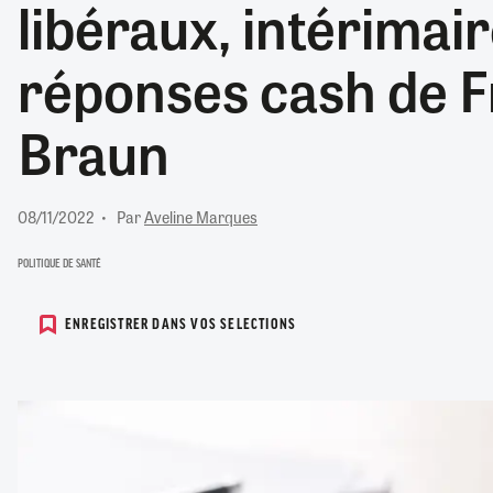
libéraux, intérimai
RETRAITE
RÉMUNÉRATION
04/08/2026
0
réponses cash de F
SANTÉ NUMÉRIQUE
SOCIÉTÉ
Braun
VIE CONVENTIONNELLE
TOUT VOIR
08/11/2022
Par
Aveline Marques
POLITIQUE DE SANTÉ
ENREGISTRER DANS VOS SELECTIONS