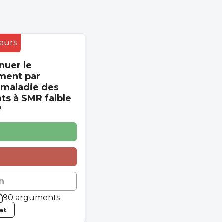
eurs
nuer le
ment par
 maladie des
s à SMR faible
?
n
90 arguments
tat