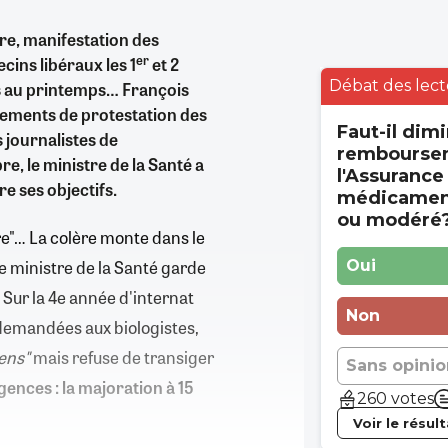
re, manifestation des
er
cins libéraux les 1
et 2
Débat des lect
s au printemps… François
vements de protestation des
Faut-il dimi
s journalistes de
rembourse
re, le ministre de la Santé a
l'Assurance
e ses objectifs.
médicament
ou modéré
re"… La colère monte dans le
le ministre de la Santé garde
Oui
 Sur la 4e année d'internat
Non
demandées aux biologistes,
ens"
mais refuse de transiger
Sans opinio
gences : la majoration à 15
260 votes
Voir le résul