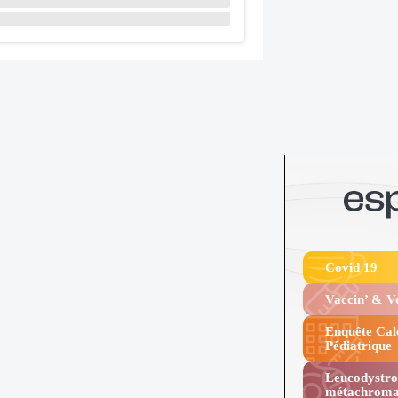
Covid 19
Vaccin’ & 
Enquête Cal
Pédiatrique
Leucodystro
métachroma