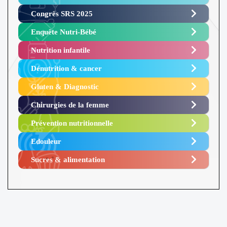
Congrès SRS 2025 ​
Enquête Nutri-Bébé ​
Nutrition infantile
Dénutrition & cancer
Gluten & Diagnostic
Chirurgies de la femme
Prévention nutritionnelle
Edouleur​
Sucres & alimentation​