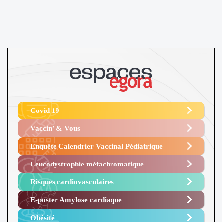
Covid 19
Vaccin’ & Vous
Enquête Calendrier Vaccinal Pédiatrique
Leucodystrophie métachromatique
Risques cardiovasculaires
E-poster Amylose cardiaque ​
Obésité ​