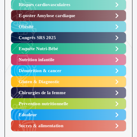
Risques cardiovasculaires
E-poster Amylose cardiaque ​
Obésité ​
Congrès SRS 2025 ​
Enquête Nutri-Bébé ​
Nutrition infantile
Dénutrition & cancer
Gluten & Diagnostic
Chirurgies de la femme
Prévention nutritionnelle
Edouleur​
Sucres & alimentation​