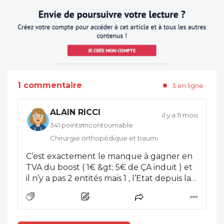
1 commentaire
3 en ligne
ALAIN RICCI
il y a 11 mois
341 points
Incontournable
Chirurgie orthopédique et traumatologie
C’est exactement le manque à gagner en
TVA du boost ( 1€ &gt; 5€ de ÇA induit ) et
il n’y a pas 2 entités mais 1 , l’Etat depuis la
nationalisation de 08/2004 … avant le
référendum 2005…et le Traité de Lisbon
porteur des Criteres de Maastricht !