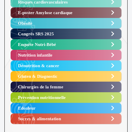
Risques cardiovasculaires
E-poster Amylose cardiaque ​
Obésité ​
Congrès SRS 2025 ​
Enquête Nutri-Bébé ​
Nutrition infantile
Dénutrition & cancer
Gluten & Diagnostic
Chirurgies de la femme
Prévention nutritionnelle
Edouleur​
Sucres & alimentation​