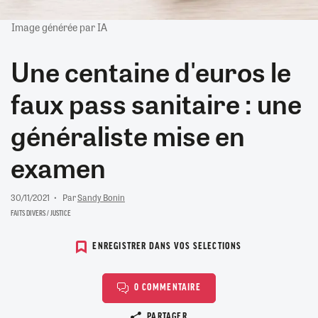
Image générée par IA
Une centaine d'euros le
faux pass sanitaire : une
généraliste mise en
examen
30/11/2021
Par
Sandy Bonin
FAITS DIVERS / JUSTICE
ENREGISTRER DANS VOS SELECTIONS
0 COMMENTAIRE
Copier le lien
PARTAGER