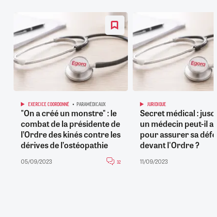
EXERCICE COORDONNÉ
PARAMÉDICAUX
JURIDIQUE
"On a créé un monstre" : le
Secret médical : jusq
combat de la présidente de
un médecin peut-il al
l’Ordre des kinés contre les
pour assurer sa déf
dérives de l’ostéopathie
devant l'Ordre ?
05/09/2023
11/09/2023
32