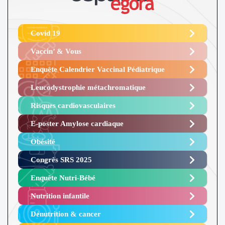
Covid 19
Vaccin’ & Vous
Enquête Calendrier Vaccinal Pédiatrique
Leucodystrophie métachromatique
Risques cardiovasculaires
E-poster Amylose cardiaque ​
Obésité ​
Congrès SRS 2025 ​
Enquête Nutri-Bébé ​
Nutrition infantile
Dénutrition & cancer