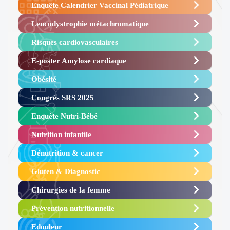
Enquête Calendrier Vaccinal Pédiatrique
Leucodystrophie métachromatique
Risques cardiovasculaires
E-poster Amylose cardiaque ​
Obésité ​
Congrès SRS 2025 ​
Enquête Nutri-Bébé ​
Nutrition infantile
Dénutrition & cancer
Gluten & Diagnostic
Chirurgies de la femme
Prévention nutritionnelle
Edouleur​