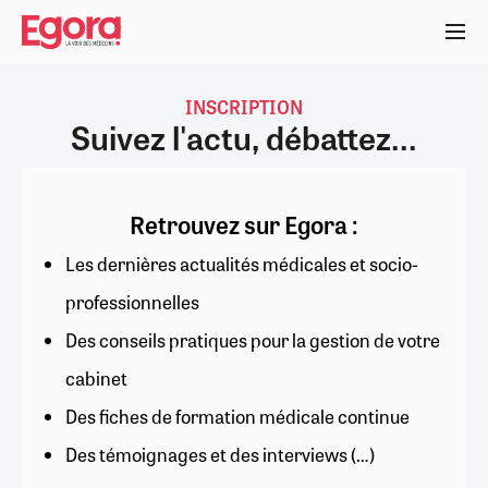
Aller
au
contenu
principal
INSCRIPTION
Suivez l'actu, débattez...
Retrouvez sur Egora :
Les dernières actualités médicales et socio-
professionnelles
Des conseils pratiques pour la gestion de votre
cabinet
Des fiches de formation médicale continue
Des témoignages et des interviews (…)