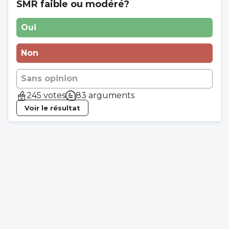
SMR faible ou modéré?
Oui
Non
Sans opinion
245 votes
83 arguments
Voir le résultat