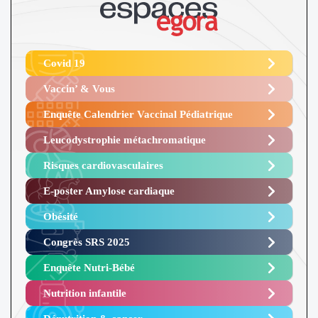
Covid 19
Vaccin’ & Vous
Enquête Calendrier Vaccinal Pédiatrique
Leucodystrophie métachromatique
Risques cardiovasculaires
E-poster Amylose cardiaque ​
Obésité ​
Congrès SRS 2025 ​
Enquête Nutri-Bébé ​
Nutrition infantile