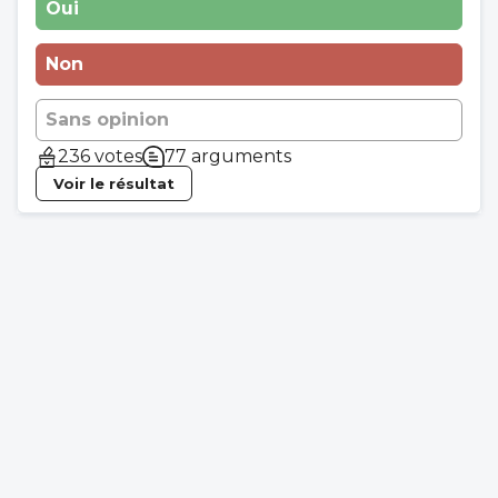
Oui
Non
Sans opinion
236 votes
77 arguments
Voir le résultat