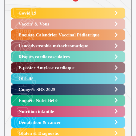
Covid 19
Vaccin’ & Vous
Enquête Calendrier Vaccinal Pédiatrique
Leucodystrophie métachromatique
Risques cardiovasculaires
E-poster Amylose cardiaque ​
Obésité ​
Congrès SRS 2025 ​
Enquête Nutri-Bébé ​
Nutrition infantile
Dénutrition & cancer
Gluten & Diagnostic