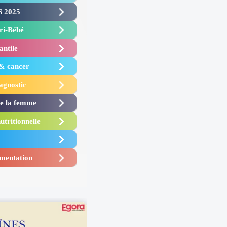
 2025 ​
i-Bébé ​
antile
 & cancer
agnostic
de la femme
utritionnelle
mentation​