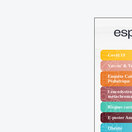
Covid 19
Vaccin’ & 
Enquête Cal
Pédiatrique
Leucodystro
métachroma
Risques card
E-poster Amy
Obésité ​