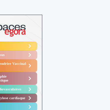
Vous
endrier Vaccinal
phie
tique
iovasculaires
lose cardiaque ​