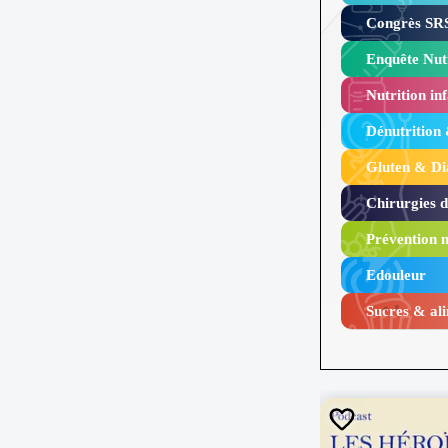
Congrès SRS
Enquête Nutr
Nutrition inf
Dénutrition
Gluten & Di
Chirurgies 
Prévention n
Edouleur​
Sucres & ali