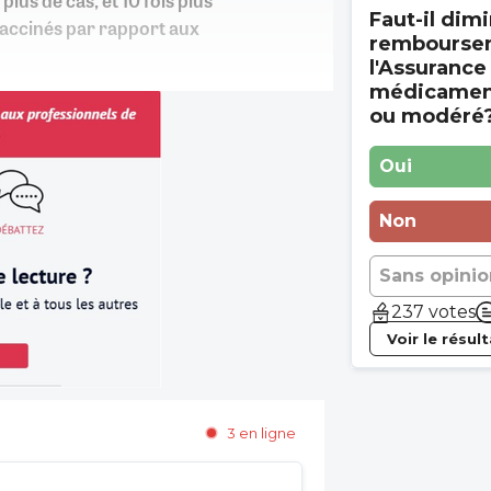
plus de cas, et 10 fois plus
Faut-il dimi
 vaccinés par rapport aux
rembourse
l'Assurance
médicament
ou modéré
Oui
Non
Sans opinio
237 votes
Voir le résul
3 en ligne