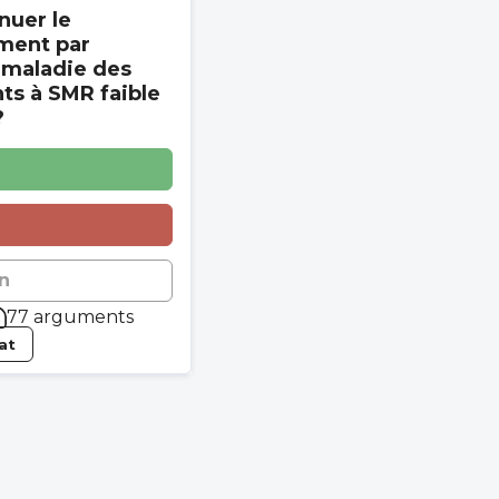
nuer le
ment par
 maladie des
s à SMR faible
?
n
77 arguments
tat