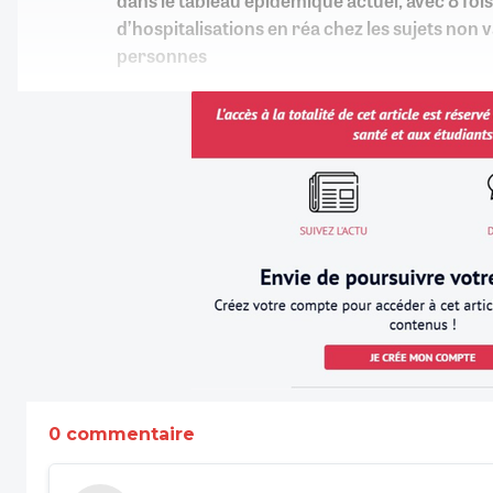
dans le tableau épidémique actuel, avec 8 fois 
d’hospitalisations en réa chez les sujets non
personnes
0 commentaire