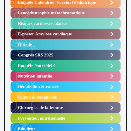
Enquête Calendrier Vaccinal Pédiatrique
Leucodystrophie métachromatique
Risques cardiovasculaires
E-poster Amylose cardiaque ​
Obésité ​
Congrès SRS 2025 ​
Enquête Nutri-Bébé ​
Nutrition infantile
Dénutrition & cancer
Gluten & Diagnostic
Chirurgies de la femme
Prévention nutritionnelle
Edouleur​