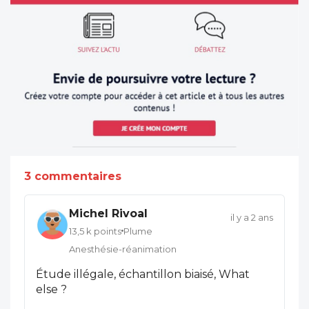
3 commentaires
Michel Rivoal
il y a 2 ans
13,5 k points
Plume
Anesthésie-réanimation
Étude illégale, échantillon biaisé, What
else ?