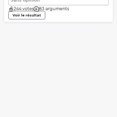
Sans opinion
244 votes
83 arguments
Voir le résultat