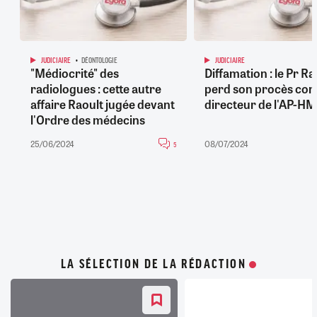
JUDICIAIRE
DÉONTOLOGIE
JUDICIAIRE
"Médiocrité" des
Diffamation : le Pr Ra
radiologues : cette autre
perd son procès cont
affaire Raoult jugée devant
directeur de l'AP-HM
l'Ordre des médecins
25/06/2024
08/07/2024
5
LA SÉLECTION DE LA RÉDACTION