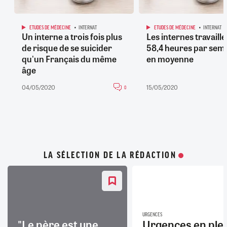
ETUDES DE MÉDECINE
INTERNAT
ETUDES DE MÉDECINE
INTERNAT
Un interne a trois fois plus
Les internes travaille
de risque de se suicider
58,4 heures par sem
qu'un Français du même
en moyenne
âge
04/05/2020
15/05/2020
0
LA SÉLECTION DE LA RÉDACTION
URGENCES
"Le père est une
Urgences en ple