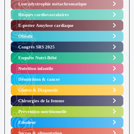
Leucodystrophie métachromatique
Risques cardiovasculaires
E-poster Amylose cardiaque ​
Obésité ​
Congrès SRS 2025 ​
Enquête Nutri-Bébé ​
Nutrition infantile
Dénutrition & cancer
Gluten & Diagnostic
Chirurgies de la femme
Prévention nutritionnelle
Edouleur​
Sucres & alimentation​