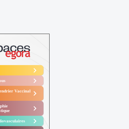
Vous
endrier Vaccinal
phie
tique
iovasculaires