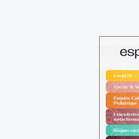
Covid 19
Vaccin’ & 
Enquête Cal
Pédiatrique
Leucodystro
métachroma
Risques card