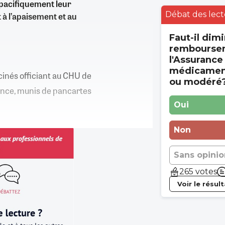
 pacifiquement leur
Débat des lect
 à l’apaisement et au
Faut-il dimi
rembourse
l'Assurance
médicament
cinés officiant au CHU de
ou modéré
ence, munis de pancartes
Oui
Non
Sans opinio
265 votes
Voir le résul