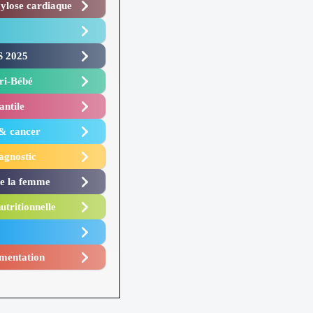
lose cardiaque ​
 2025 ​
i-Bébé ​
antile
 & cancer
agnostic
de la femme
utritionnelle
mentation​