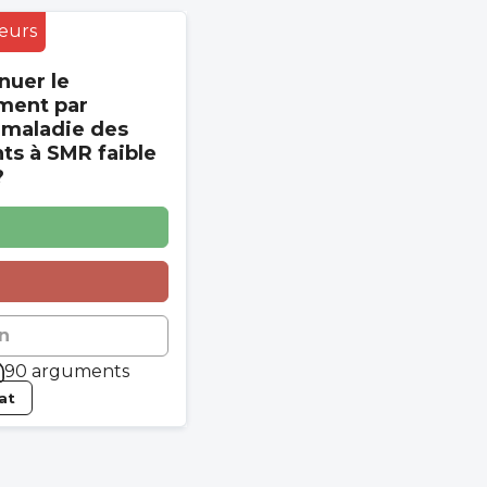
eurs
nuer le
ment par
 maladie des
s à SMR faible
?
n
90 arguments
tat