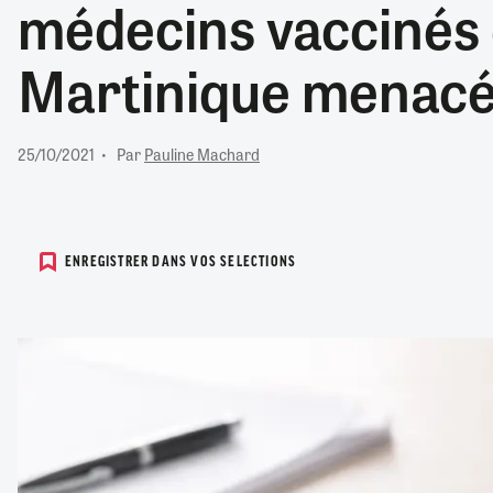
médecins vaccinés
RETRAITE
RÉMUNÉRATION
04/08/2026
0
Martinique menac
SANTÉ NUMÉRIQUE
SOCIÉTÉ
VIE CONVENTIONNELLE
25/10/2021
Par
Pauline Machard
TOUT VOIR
ENREGISTRER DANS VOS SELECTIONS