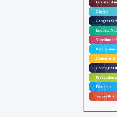
E-poster Amy
Obésité ​
Congrès SRS
Enquête Nutr
Nutrition inf
Dénutrition
Gluten & Di
Chirurgies 
Prévention n
Edouleur​
Sucres & ali