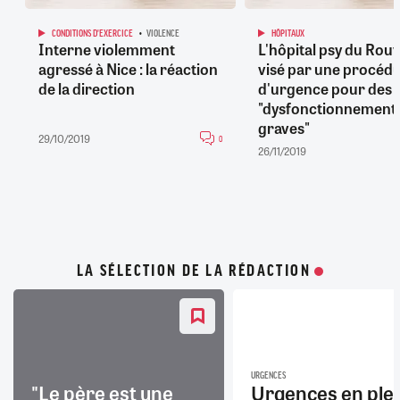
CONDITIONS D'EXERCICE
VIOLENCE
HÔPITAUX
Interne violemment
L'hôpital psy du Rou
agressé à Nice : la réaction
visé par une procéd
de la direction
d'urgence pour des
"dysfonctionnement
graves"
29/10/2019
0
26/11/2019
LA SÉLECTION DE LA RÉDACTION
URGENCES
"Le père est une
Urgences en ple