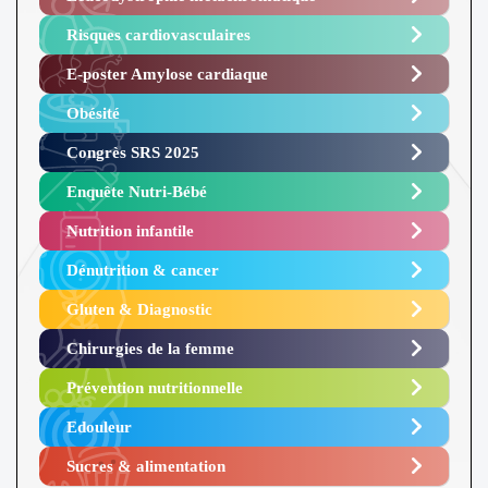
Risques cardiovasculaires
E-poster Amylose cardiaque ​
Obésité ​
Congrès SRS 2025 ​
Enquête Nutri-Bébé ​
Nutrition infantile
Dénutrition & cancer
Gluten & Diagnostic
Chirurgies de la femme
Prévention nutritionnelle
Edouleur​
Sucres & alimentation​