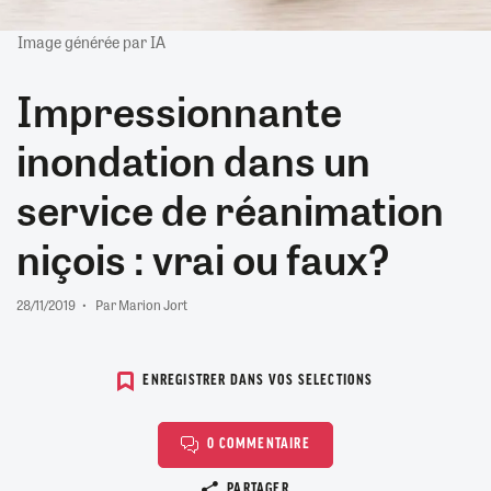
Image générée par IA
Impressionnante
inondation dans un
service de réanimation
niçois : vrai ou faux?
28/11/2019
Par Marion Jort
ENREGISTRER DANS VOS SELECTIONS
0 COMMENTAIRE
Copier le lien
PARTAGER