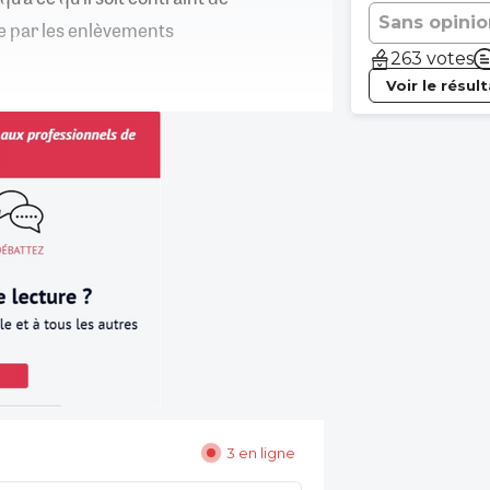
Sans opinio
ée par les enlèvements
263 votes
Voir le résul
3 en ligne