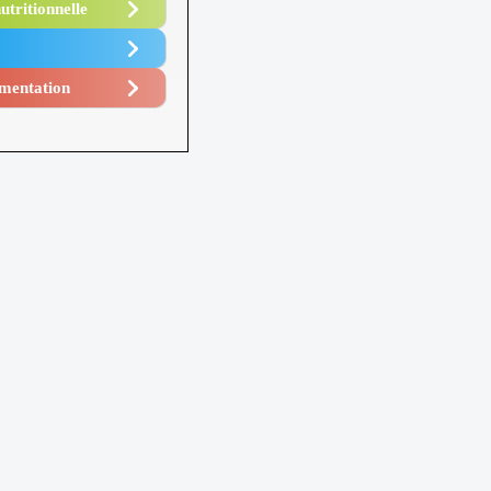
utritionnelle
mentation​