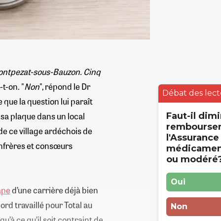
à Montpezat-sous-Bauzon. Cinq
-t-on. "
Non
", répond le Dr
Débat des lect
 que la question lui paraît
é sa plaque dans un local
Faut-il dimi
rembourse
de ce village ardéchois de
l'Assurance
onfrères et consœurs
médicament
ou modéré
Oui
ape
d’une carrière déjà bien
ord travaillé pour Total au
Non
u’à ce qu’il soit contraint de