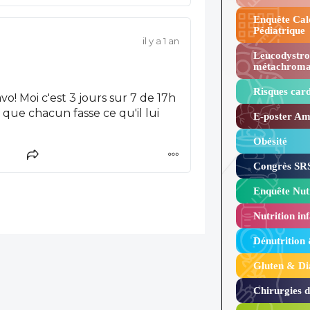
Enquête Cal
Pédiatrique
il y a 1 an
Leucodystro
métachroma
Risques card
vo! Moi c'est 3 jours sur 7 de 17h
t que chacun fasse ce qu'il lui
E-poster Amy
Obésité ​
Congrès SRS
Enquête Nutr
Nutrition inf
Dénutrition
Gluten & Di
Chirurgies 