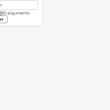
n
90 arguments
tat