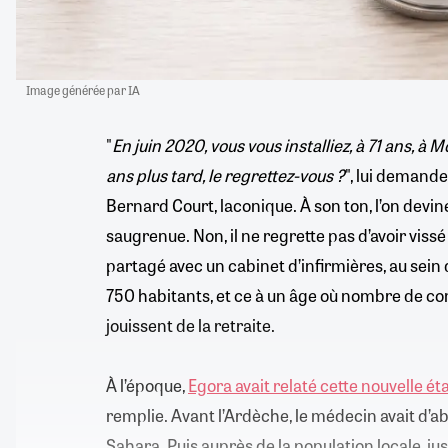
Image générée par IA
"
En juin 2020, vous vous installiez, à 71 ans, 
ans plus tard, le regrettez-vous ?
", lui demande
Bernard Court, laconique. À son ton, l’on devine
saugrenue. Non, il ne regrette pas d’avoir viss
partagé avec un cabinet d’infirmières, au sein 
750 habitants, et ce à un âge où nombre de c
jouissent de la retraite.
À l’époque,
Egora avait relaté cette nouvelle ét
remplie. Avant l’Ardèche, le médecin avait d’ab
Sahara. Puis auprès de la population locale, jusq