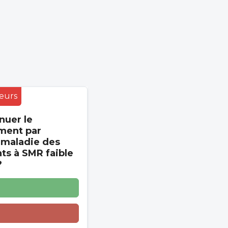
eurs
nuer le
ment par
 maladie des
s à SMR faible
?