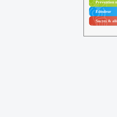
Prévention n
Edouleur​
Sucres & ali