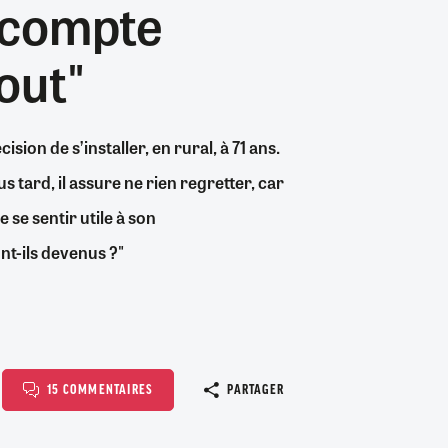
e compte
26/07/2026
19/07/2026
0
0
24/07/2026
07/08/2026
07/08/2026
06/08/2026
30/06/2026
07/08/2026
06/08/2026
04/08/2026
0
2
0
8
0
2
0
0
out"
sion de s’installer, en rural, à 71 ans.
us tard, il assure ne rien regretter, car
e se sentir utile à son
nt-ils devenus ?"
Copier le l
15 COMMENTAIRES
PARTAGER