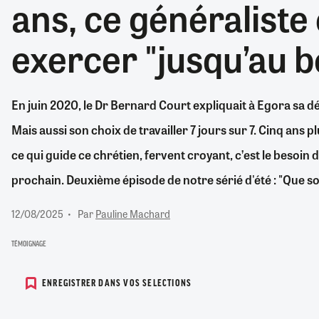
ans, ce généralist
RETRAITE
RÉMUNÉRATION
04/08/2026
0
exercer "jusqu’au b
SANTÉ NUMÉRIQUE
SOCIÉTÉ
VIE CONVENTIONNELLE
En juin 2020, le Dr Bernard Court expliquait à Egora sa déci
TOUT VOIR
Mais aussi son choix de travailler 7 jours sur 7. Cinq ans pl
ce qui guide ce chrétien, fervent croyant, c’est le besoin d
prochain. Deuxième épisode de notre sérié d'été : "Que so
12/08/2025
Par
Pauline Machard
TÉMOIGNAGE
ENREGISTRER DANS VOS SELECTIONS