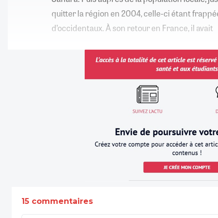
quitter la région en 2004, celle-ci étant frapp
d’occidentaux. À son retour en France, il avait
15 commentaires