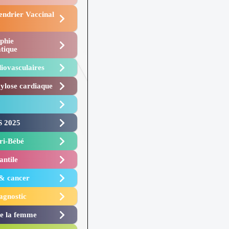
endrier Vaccinal
phie
tique
iovasculaires
lose cardiaque ​
 2025 ​
i-Bébé ​
antile
 & cancer
agnostic
de la femme