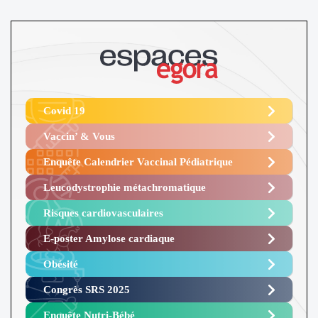
Covid 19
Vaccin’ & Vous
Enquête Calendrier Vaccinal Pédiatrique
Leucodystrophie métachromatique
Risques cardiovasculaires
E-poster Amylose cardiaque ​
Obésité ​
Congrès SRS 2025 ​
Enquête Nutri-Bébé ​