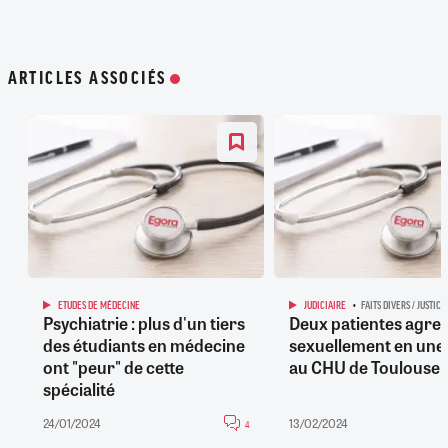
ARTICLES ASSOCIÉS
ETUDES DE MÉDECINE
JUDICIAIRE
FAITS DIVERS / JUSTICE
Psychiatrie : plus d'un tiers
Deux patientes agre
des étudiants en médecine
sexuellement en une 
ont "peur" de cette
au CHU de Toulouse
spécialité
24/01/2024
13/02/2024
4