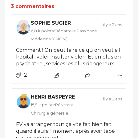
3 commentaires
SOPHIE SUGIER
il y a 2 ans
6,8 k points
Débatteur Passionné
Médecins (CNOM)
Comment ! On peut faire ce qu on veut a l
hopital , voler insulter violer . Et en plus en
psychiatrie , services les plus dangereux
mais a la population de soignants la plus
2
basse ...là je ne comprends pas .pourquoi il
y a moins de problèmes dans les centres
privés.et même la clim
HENRI BASPEYRE
il y a 2 ans
15,9 k points
Résistant
Chirurgie générale
FV va arranger tout çà vite fait bien fait
quand il aura 1 moment après avoir tapé
sur les médecins!