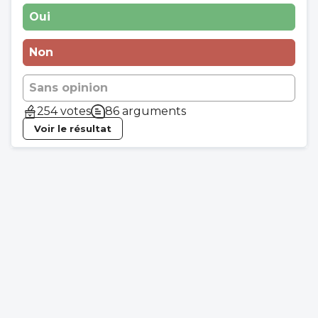
Oui
Non
Sans opinion
254 votes
86 arguments
Voir le résultat