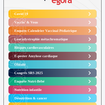
Covid 19
Vaccin’ & Vous
Enquête Calendrier Vaccinal Pédiatrique
Leucodystrophie métachromatique
Risques cardiovasculaires
E-poster Amylose cardiaque ​
Obésité ​
Congrès SRS 2025 ​
Enquête Nutri-Bébé ​
Nutrition infantile
Dénutrition & cancer