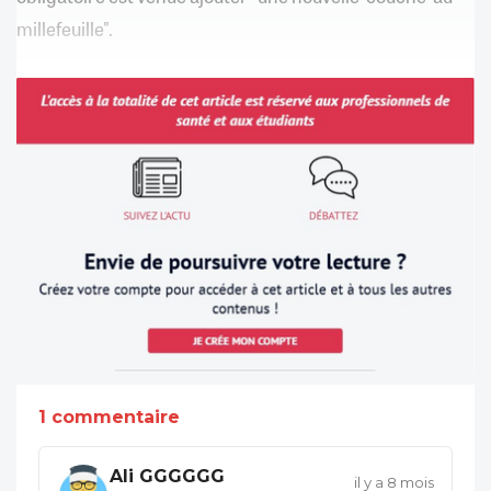
millefeuille".
1 commentaire
Ali GGGGGG
il y a 8 mois