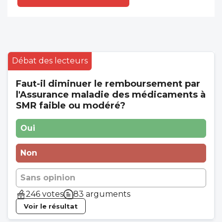
impossible de dépenser une grande partie
de l'enveloppe. Nos énarques seront ravis
de récupérer les sommes non dépensées
et donc de diminuer un petit peu le déficit
de la sécu. Fatome est-il l'en arque qui a
Débat des lecteurs
suggéré cette suppression du DPC ?
Faut-il diminuer le remboursement par
l'Assurance maladie des médicaments à
SMR faible ou modéré?
Oui
Non
Sans opinion
246 votes
83 arguments
Voir le résultat