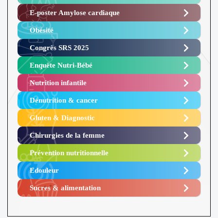
E-poster Amylose cardiaque ​
Obésité ​
Congrès SRS 2025 ​
Enquête Nutri-Bébé ​
Nutrition infantile
Dénutrition & cancer
Gluten & Diagnostic
Chirurgies de la femme
Prévention nutritionnelle
Edouleur​
Sucres & alimentation​