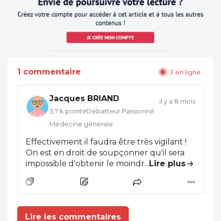
1 commentaire
3 en ligne
Jacques BRIAND
il y a 8 mois
3,7 k points
Débatteur Passionné
Médecine générale
Effectivement il faudra être très vigilant !
On est en droit de soupçonner qu'il sera
impossible d'obtenir le moindre
...
Lire plus
financement pendant les 6 premiers mois
de 2026 et que pdt l'été il sera impossible
de contacter le moindre interlocuteur...il
ne restera plus que 4 mois pour la FMC
Lire les commentaires
rémunérée. Il sera pratiquement