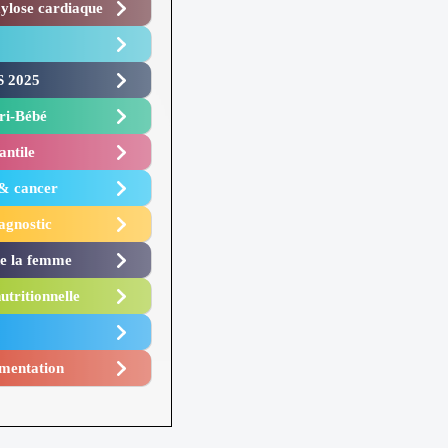
lose cardiaque ​
 2025 ​
i-Bébé ​
antile
 & cancer
agnostic
de la femme
utritionnelle
mentation​