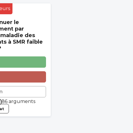
eurs
nuer le
ment par
 maladie des
s à SMR faible
?
n
86 arguments
tat