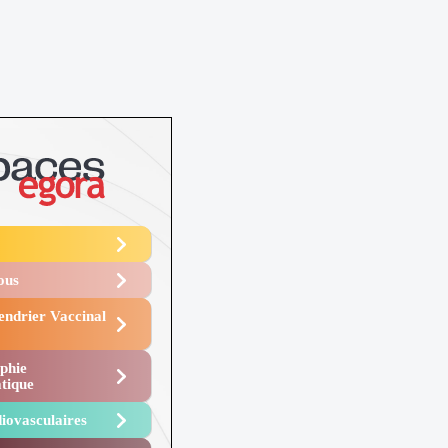
Vous
endrier Vaccinal
phie
tique
iovasculaires