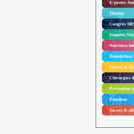
E-poster Amy
Obésité ​
Congrès SRS
Enquête Nutr
Nutrition inf
Dénutrition
Gluten & Di
Chirurgies 
Prévention n
Edouleur​
Sucres & ali