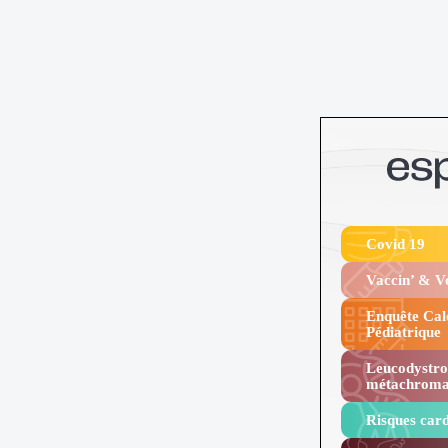
Covid 19
Vaccin’ & 
Enquête Cal
Pédiatrique
Leucodystro
métachroma
Risques card