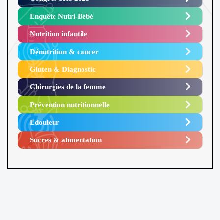
Enquête Nutri-Bébé ​
Nutrition infantile
Dénutrition & cancer
Gluten & Diagnostic
Chirurgies de la femme
Prévention nutritionnelle
Edouleur​
Sucres & alimentation​