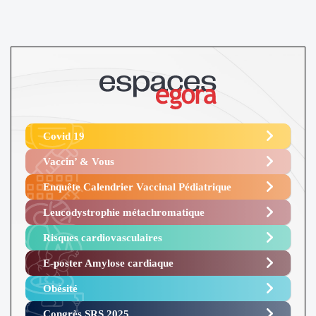
Covid 19
Vaccin’ & Vous
Enquête Calendrier Vaccinal Pédiatrique
Leucodystrophie métachromatique
Risques cardiovasculaires
E-poster Amylose cardiaque ​
Obésité ​
Congrès SRS 2025 ​