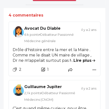
4 commentaires
Avocat Du Diable
il y a 2 ans
6 k points
Débatteur Passionné
Médecine générale
Drôle d'histoire entre la mer et la Maire .
Comme me le disait UN maire de village ,
Dr ne m'appelait surtout pas Madame la
...
Lire plus
maire . Pourquoi a t'on ainsi massacré la
2
1
langue de Molière ? Être Maire est une
fonction , n'est il pas plus mignon de dire
Madame le Maire . Bref , si notre collègue
Guillaume Jupiter
exerce dans une baraque à frites , cela
il y a 2 ans
témoigne de l'irrespect qu'on accorde
2,1 k points
Débatteur Passionné
aujourd'hui aux professionnel de santé .
Médecins (CNOM)
Un cas social serait mieux loti que le toubib
C’est quand même curieux, pour être
pour lui fournir un logement . Bon, notre