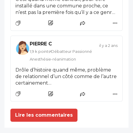
installé dans une commune proche, ce
collègue, n'a peu être pas besoin d'une
n’est pas la première fois qu’il y a ce genre
vue sur mer pour exercer , une vue sur la
de problème à Plougrescant. Je
Maire prés de la Mairie devrait suffire .
connaissais le cas précédent où le
collègue était un parfait fumiste et on ne
pouvait que donner raison à la mairie.
PIERRE C
Cette fois-ci, j’ignore le fond du problème.
il y a 2 ans
1,9 k points
Débatteur Passionné
Anesthésie-réanimation
Drôle d’histoire quand même, problème
de relationnel d’un côté comme de l’autre
certainement…
Lire les commentaires