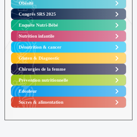
Obésité ​
Congrès SRS 2025 ​
Enquête Nutri-Bébé ​
Nutrition infantile
Dénutrition & cancer
Gluten & Diagnostic
Chirurgies de la femme
Prévention nutritionnelle
Edouleur​
Sucres & alimentation​