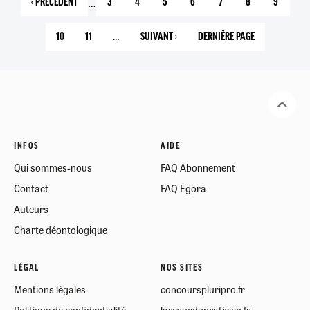
…
‹ PRÉCÉDENT
3
4
5
6
7
8
9
PAGE
PAGE
PAGE
PAGE
PAGE
PAGE
PAGE
PAGE
PRÉCÉDENTE
COURANTE
10
11
…
SUIVANT ›
DERNIÈRE PAGE
PAGE
PAGE
PAGE
49
SUIVANTE
INFOS
AIDE
Qui sommes-nous
FAQ Abonnement
Contact
FAQ Egora
Auteurs
Charte déontologique
LÉGAL
NOS SITES
Mentions légales
concourspluripro.fr