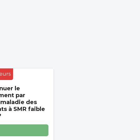
eurs
nuer le
ment par
 maladie des
s à SMR faible
?