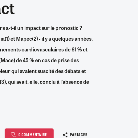
act
26/07/2026
19/07/2026
0
0
24/07/2026
07/08/2026
07/08/2026
06/08/2026
30/06/2026
07/08/2026
06/08/2026
04/08/2026
0
1
0
8
0
0
0
0
a-t-il un impact sur le pronostic ?
(1) et Mapec(2) ‑ il y a quelques années.
énements cardiovasculaires de 61 % et
Mace) de 45 % en cas de prise des
leur qui avaient suscité des débats et
), qui avait, elle, conclu à l’absence de
Copier le l
0 COMMENTAIRE
PARTAGER