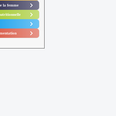
de la femme
utritionnelle
mentation​