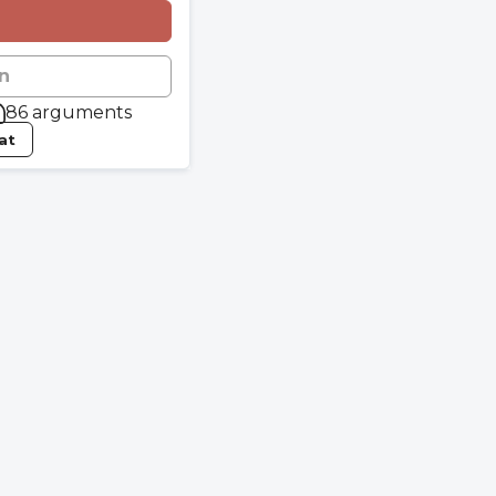
n
86 arguments
tat