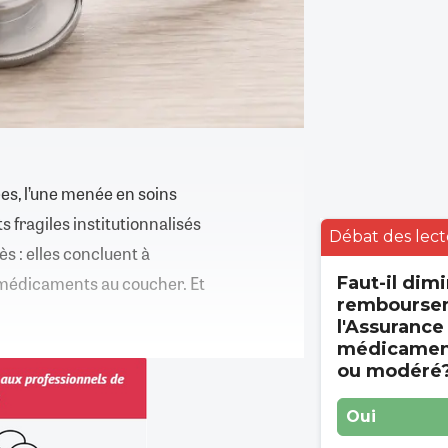
es, l’une menée en soins
s fragiles institutionnalisés
Débat des lect
s : elles concluent à
 médicaments au coucher. Et
Faut-il dimi
rembourse
l'Assurance
médicament
ou modéré
Oui