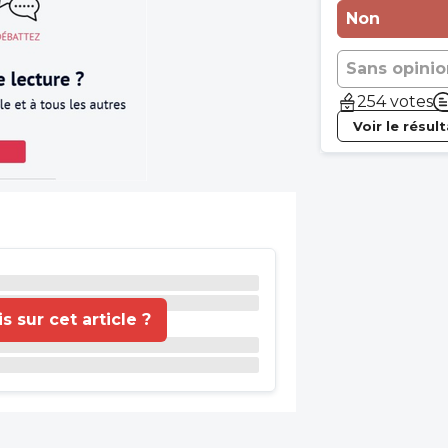
Non
Sans opinio
254 votes
Voir le résul
 sur cet article ?