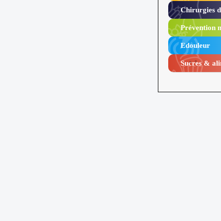
Chirurgies 
Prévention n
Edouleur​
Sucres & ali