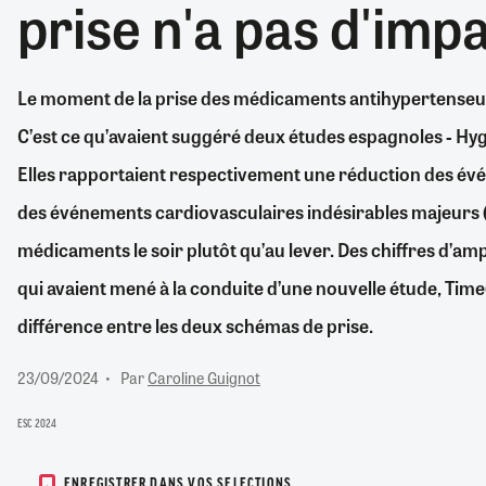
prise n'a pas d'imp
RETRAITE
RÉMUNÉRATION
04/08/2026
0
SANTÉ NUMÉRIQUE
Le moment de la prise des médicaments antihypertenseurs 
SOCIÉTÉ
C’est ce qu’avaient suggéré deux études espagnoles ‑ Hygia
VIE CONVENTIONNELLE
TOUT VOIR
Elles rapportaient respectivement une réduction des év
des événements cardiovasculaires indésirables majeurs (
médicaments le soir plutôt qu’au lever. Des chiffres d’amp
qui avaient mené à la conduite d’une nouvelle étude, Time(3
différence entre les deux schémas de prise.
23/09/2024
Par
Caroline Guignot
ESC 2024
ENREGISTRER DANS VOS SELECTIONS