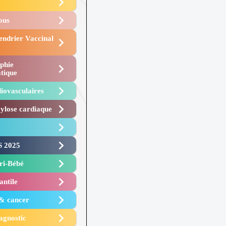
Vous
endrier Vaccinal
phie
tique
iovasculaires
lose cardiaque ​
 2025 ​
i-Bébé ​
antile
 & cancer
agnostic