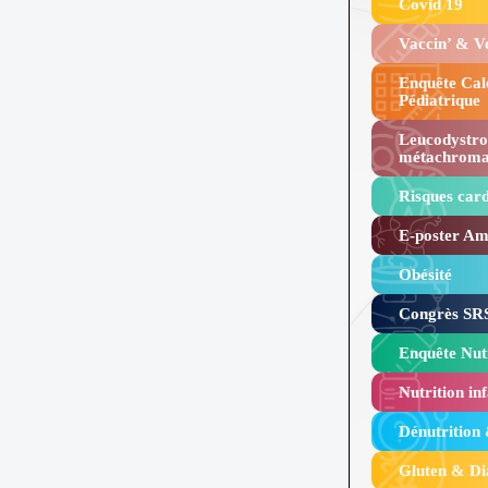
Covid 19
Vaccin’ & 
Enquête Cal
Pédiatrique
Leucodystro
métachroma
Risques card
E-poster Amy
Obésité ​
Congrès SRS
Enquête Nutr
Nutrition inf
Dénutrition
Gluten & Di