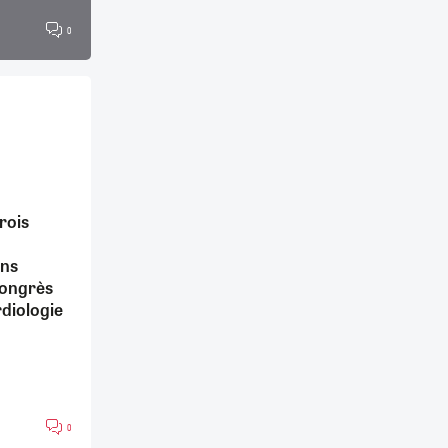
0
trois
ns
Congrès
diologie
0