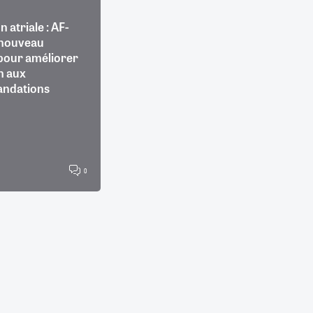
on atriale : AF-
 nouveau
pour améliorer
n aux
ndations
0