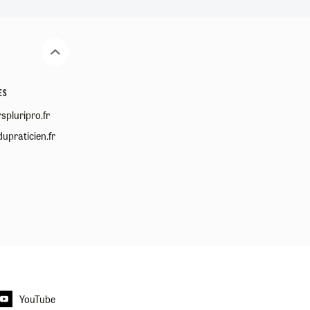
ES
spluripro.fr
upraticien.fr
YouTube