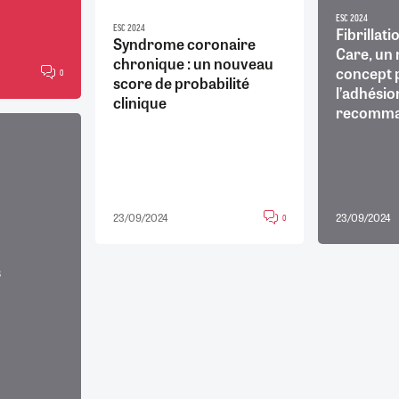
ESC 2024
ESC 2024
Fibrillati
Syndrome coronaire
Care, un
chronique : un nouveau
concept 
0
score de probabilité
l’adhésio
clinique
recomma
23/09/2024
23/09/2024
0
s