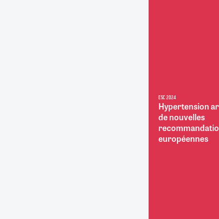
RETRAITE
RÉMUNÉRATION
04/08/2026
0
SANTÉ NUMÉRIQUE
SOCIÉTÉ
VIE CONVENTIONNELLE
TOUT VOIR
ESC 2024
Hypertension art
de nouvelles
recommandatio
européennes