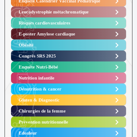
Enquête Calendrier Vaccinal Pédiatrique
Leucodystrophie métachromatique
Risques cardiovasculaires
E-poster Amylose cardiaque ​
Obésité ​
Congrès SRS 2025 ​
Enquête Nutri-Bébé ​
Nutrition infantile
Dénutrition & cancer
Gluten & Diagnostic
Chirurgies de la femme
Prévention nutritionnelle
Edouleur​