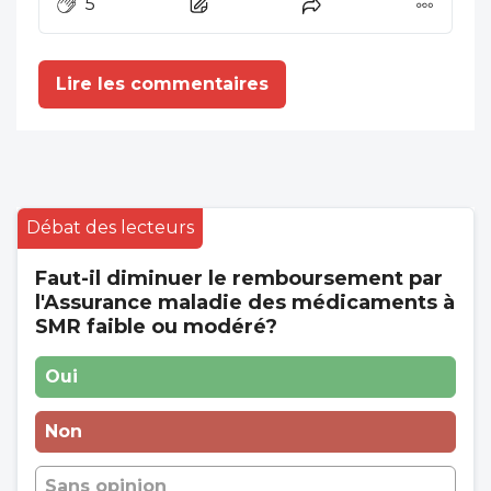
5
marché du frais en parcourant un site qui
distribue depuis plus de 30 ans un
complément Fruits (9), Légumes (9) et
Lire les commentaires
baies rouges (9) dans des conditions très
abordables:
Débat des lecteurs
Faut-il diminuer le remboursement par
l'Assurance maladie des médicaments à
SMR faible ou modéré?
Oui
Non
Sans opinion