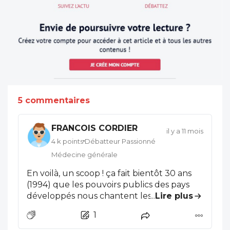
5 commentaires
FRANCOIS CORDIER
il y a 11 mois
4 k points
Débatteur Passionné
Médecine générale
En voilà, un scoop ! ça fait bientôt 30 ans
(1994) que les pouvoirs publics des pays
développés nous chantent les cantiques
...
Lire plus
des 10 portions quotidiennes de fruits et
1
légumes mûrs . Certes, en constatant la
quasi impossibilité de réaliser ce mantra