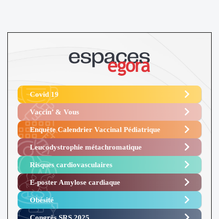
Covid 19
Vaccin’ & Vous
Enquête Calendrier Vaccinal Pédiatrique
Leucodystrophie métachromatique
Risques cardiovasculaires
E-poster Amylose cardiaque ​
Obésité ​
Congrès SRS 2025 ​