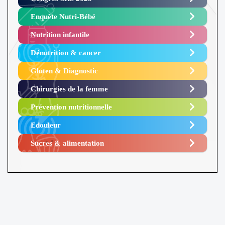
Enquête Nutri-Bébé ​
Nutrition infantile
Dénutrition & cancer
Gluten & Diagnostic
Chirurgies de la femme
Prévention nutritionnelle
Edouleur​
Sucres & alimentation​