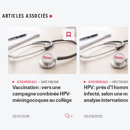
ARTICLES ASSOCIÉS
ACTUS MÉDICALES
SANTÉ PUBLIQUE
ACTUS MÉDICALES
INFECTIOLOGIE
Vaccination : vers une
HPV : près d’1 homme
campagne combinée HPV-
infecté, selon une mé
méningocoques au collège
analyse internationa
29/10/2024
05/09/2023
0