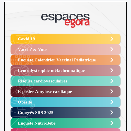
Covid 19
Vaccin’ & Vous
Enquête Calendrier Vaccinal Pédiatrique
Leucodystrophie métachromatique
Risques cardiovasculaires
E-poster Amylose cardiaque ​
Obésité ​
Congrès SRS 2025 ​
Enquête Nutri-Bébé ​