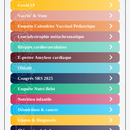
Covid 19
Vaccin’ & Vous
Enquête Calendrier Vaccinal Pédiatrique
Leucodystrophie métachromatique
Risques cardiovasculaires
E-poster Amylose cardiaque ​
Obésité ​
Congrès SRS 2025 ​
Enquête Nutri-Bébé ​
Nutrition infantile
Dénutrition & cancer
Gluten & Diagnostic