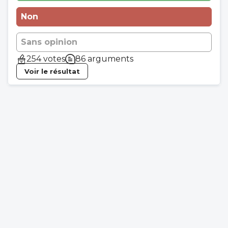
Non
Sans opinion
254 votes
86 arguments
Voir le résultat