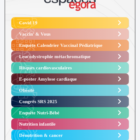
Covid 19
Vaccin’ & Vous
Enquête Calendrier Vaccinal Pédiatrique
Leucodystrophie métachromatique
Risques cardiovasculaires
E-poster Amylose cardiaque ​
Obésité ​
Congrès SRS 2025 ​
Enquête Nutri-Bébé ​
Nutrition infantile
Dénutrition & cancer