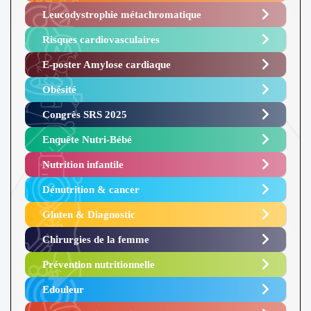
Leucodystrophie métachromatique
Risques cardiovasculaires
E-poster Amylose cardiaque ​
Obésité ​
Congrès SRS 2025 ​
Enquête Nutri-Bébé ​
Nutrition infantile
Dénutrition & cancer
Gluten & Diagnostic
Chirurgies de la femme
Prévention nutritionnelle
Edouleur​