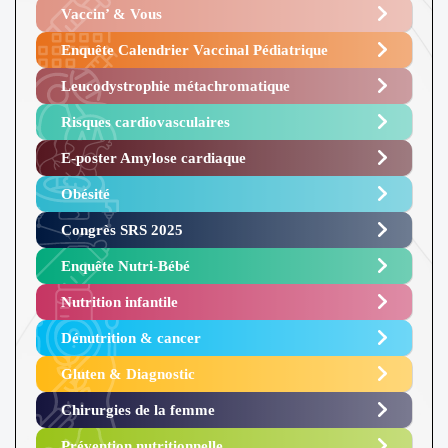
Vaccin’ & Vous
Enquête Calendrier Vaccinal Pédiatrique
Leucodystrophie métachromatique
Risques cardiovasculaires
E-poster Amylose cardiaque ​
Obésité ​
Congrès SRS 2025 ​
Enquête Nutri-Bébé ​
Nutrition infantile
Dénutrition & cancer
Gluten & Diagnostic
Chirurgies de la femme
Prévention nutritionnelle