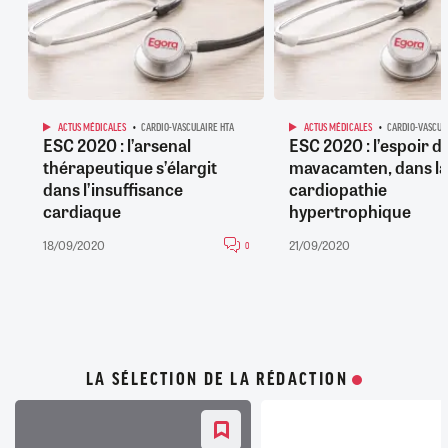
ACTUS MÉDICALES
CARDIO-VASCULAIRE HTA
ACTUS MÉDICALES
CARDIO-VASCUL
ESC 2020 : l’arsenal
ESC 2020 : l’espoir d
thérapeutique s’élargit
mavacamten, dans la
dans l’insuffisance
cardiopathie
cardiaque
hypertrophique
18/09/2020
21/09/2020
0
LA SÉLECTION DE LA RÉDACTION