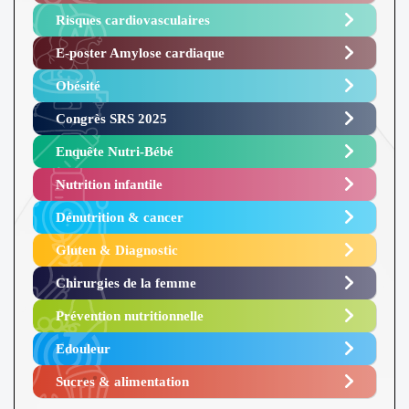
Risques cardiovasculaires
E-poster Amylose cardiaque ​
Obésité ​
Congrès SRS 2025 ​
Enquête Nutri-Bébé ​
Nutrition infantile
Dénutrition & cancer
Gluten & Diagnostic
Chirurgies de la femme
Prévention nutritionnelle
Edouleur​
Sucres & alimentation​