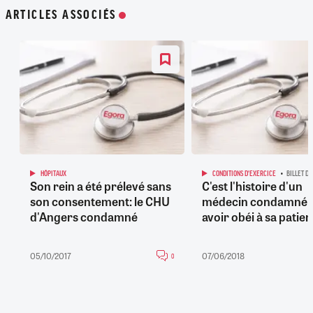
ARTICLES ASSOCIÉS
HÔPITAUX
CONDITIONS D'EXERCICE
BILLET DE
Son rein a été prélevé sans
C'est l'histoire d'un
son consentement: le CHU
médecin condamné 
d'Angers condamné
avoir obéi à sa patien
05/10/2017
07/06/2018
0