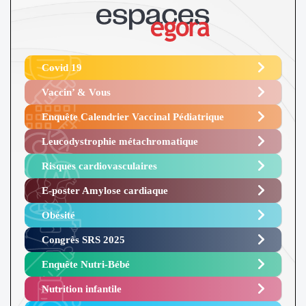
Covid 19
Vaccin’ & Vous
Enquête Calendrier Vaccinal Pédiatrique
Leucodystrophie métachromatique
Risques cardiovasculaires
E-poster Amylose cardiaque ​
Obésité ​
Congrès SRS 2025 ​
Enquête Nutri-Bébé ​
Nutrition infantile