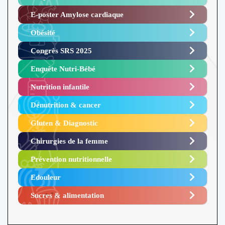
E-poster Amylose cardiaque ​
Obésité ​
Congrès SRS 2025 ​
Enquête Nutri-Bébé ​
Nutrition infantile
Dénutrition & cancer
Gluten & Diagnostic
Chirurgies de la femme
Prévention nutritionnelle
Edouleur​
Sucres & alimentation​