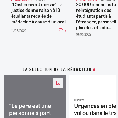
"C’est le rêve d’une vie" : la
20 000 médecins fo
justice donne raison à 13
réintégration des
étudiants recalés de
étudiants partis à
médecine à cause d'un oral
l'étranger, passerell
plan de la droite...
11/05/2022
0
16/10/2023
LA SÉLECTION DE LA RÉDACTION
URGENCES
"Le père est une
Urgences en ple
personne à part
vol ou dans le trai