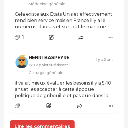
Médecine générale
Cela existe aux États Unis et effectivement
rend bien service mais en France il y a le
numerus clausus et surtout le manque de
place pour les étudiants . J’ai du mal à
1
croire que l’on va augmenter les locaux
des Facultés
HENRI BASPEYRE
il y a 2 ans
15,9 k points
Résistant
Chirurgie générale
il valait mieux évaluer les besoins il y a 5-10
ans,et les accepter à cette époque
politique de gribouille et pas que dans la
santé!
Lire les commentaires